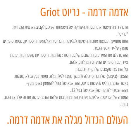
אדמה דרמה - גריוט Griot
אדמה דרמה משמר את המסורת העתיקה של משפחתו השיכים לקבוצה אתנית הנקראת
"גריוט",
אחת מחמישה קבוצות אתניות השיכות למלינקה, הגריוט הוא למעשה היסטוריון, מספר סיפורים
מוערץ על-ידי אנשי הכפר.
הוא מדקלם את האירועים החשובים של בני הכפר: מלחמות, היסטוריות משפחתיות, עונות
צייד, עם הסיפורים הנועזים המתלווים אלהם.
וכל זאת לצד מקצבים של תוף הדג'מבה.
ההצגה {ביצוע} של הגריוט יכולה להמשך מעבר ללילה מלא, וטעויות בקצב לא נסבלות.
כאשר אדמה החליט להעשות גריוט, הוא ואבא שלו החלו להתאמן באופן מקיף,
והוא הצטרף ללהקה שלהאבא שלו בגיל 12.
המטרה של הגריוט היא לשמר את הירושה מהתרבות שלהם ואדמה עושה את זה על הצד הטוב
ביותר.
העולם הגדול מגלה את אדמה דרמה.