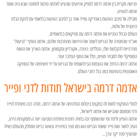
פגישה מקרית בין אדמה דרמה למפיק אירועים שהציע לאדמה טרמפ לחתונה שבא היה אמור
אדמה להופיע.
מובילה אל סיבוב הופעות באפריקה ומייד אחר כך לסיבוב הופעות בנלאומי עם להקת הבלט
היצוגית של וולטה,
העולם הגדול הפגיש את אדמה דרמה עם מוזיקאים בנלאומיים,
אע"פ שהמטרה של הגריוט לשמר את הירושה מהתרבות שלהם, אדמה הוסיף "נגיעות"
מודרנייות להקלטות שלו, הכוללים: גיטרה, אקורדיון וסקסופון. אדמה האריך את הטווח
המוסיקלי שלו למבחר תופים, כולל את התוף המדבר ועוד.
אדמה דרמה הרחיב את הנוכחות הבינלאומית של הגריוט על ידי חשיפתה של המוזיקה
האוטנטית בהופעות במה בכל רחבי העולם.
אדמה דרמה בישראל תודות לדני ופייר
למזלי הספקתי לחוות ולו במקצת ביכולות המדהימה של אדמה דרמה, תודה רבה מיוחדת לפייר
ודני מטמטם שהביאו את אדמה לישראל,
אדמה הופיע ולימד ומי שהשתתף זכה בחויה רוחנית מיוחדת המגיעה ישר ה\ממקורות הידע,
הטיב לתאר זאת פייר שאמר הגריוט הוא כמו ספר בסיפריה וכאשר גריוט מסתלק מהעולם כאילו
שנשרף ספר יקר ערך…