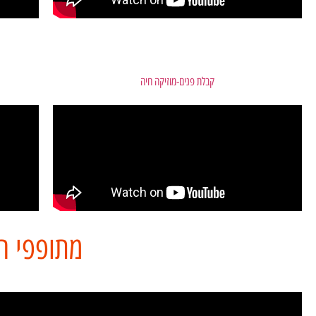
קבלת פנים-מוזיקה חיה
מתופפי ה