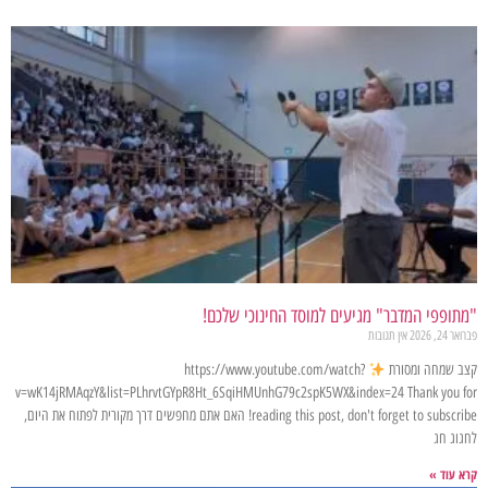
"מתופפי המדבר" מגיעים למוסד החינוכי שלכם!
פברואר 24, 2026
אין תגובות
קצב שמחה ומסורת
https://www.youtube.com/watch?
v=wK14jRMAqzY&list=PLhrvtGYpR8Ht_6SqiHMUnhG79c2spK5WX&index=24 Thank you for
reading this post, don't forget to subscribe! האם אתם מחפשים דרך מקורית לפתוח את היום,
לחגוג חג
קרא עוד »