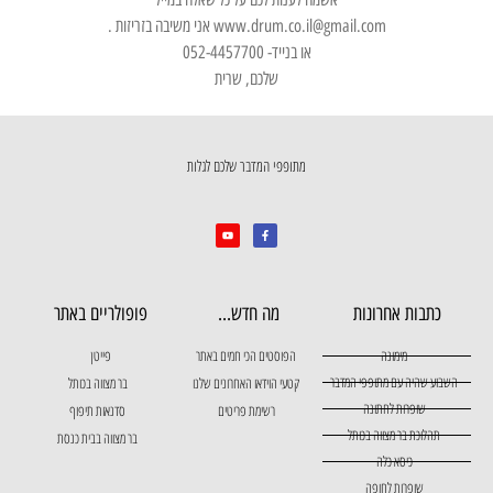
www.drum.co.il@gmail.com אני משיבה בזריזות .
או בנייד- 052-4457700
שלכם, שרית
מתופפי המדבר שלכם לגלות
כתבות אחרונות
מה חדש...
פופולריים באתר
מימונה
הפוסטים הכי חמים באתר
פייטן
השבוע שהיה עם מתופפי המדבר
קטעי הוידאו האחרונים שלנו
בר מצווה בכותל
שופרות לחתונה
רשימת פריטים
סדנאות תיפוף
תהלוכת בר מצווה בכותל
בר מצווה בבית כנסת
כיסא כלה
שופרות לחופה