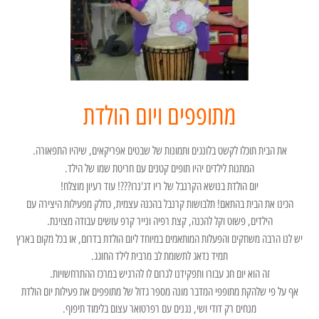
מתופפים ויום הולדת
את הבית תוכלו לקשט בלונגים ותמונות של שבטים אפריקאים, שיהיו התפאורה.
המתנות לילדים יהיו תופים קטנים עם חריטת שמו של הילד.
יום הולדת בנושא הקרנבל של ריו דג'נרו???! עוד רעיון מוצלח!
הכינו את הבית בהתאם! תלבושות קרנבל בהכנה עצמית, כחלק מפעילות היצירה עם
הילדים, פשוט וקל להכנה, קצת רפיה ונייר קרפ עושים עבודה מצוינת.
יש לנו הרבה משחקים והפעלות המותאמים במיוחד ליום הולדת בדרום, או בכל מקום בארץ
תמיד נדאג לתשומת לב מרבית לילד החוגג.
זה הוא יום חג עבורו ותפקידנו לגרום לו להרגיש במרכז ההתרחשויות.
אף על פי שלהקת מתופפי המדבר מונה מספר גדול של מתופפים את פעילות יום הולדת
מנחים רק דודי ושי, נגנים עם רפרטואר עצום בלימוד תיפוף.