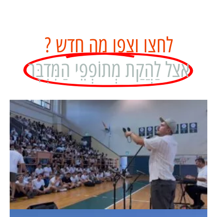
לחצו וצפו מה חדש ?
אצל לַהֲקַת מְתוֹפְפֵי הַמִּדְבָּר