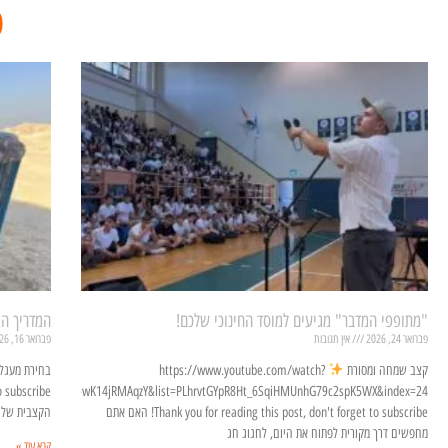
פ
"מתופפי המדבר" מגיעים למוסד החינוכי שלכם!
המדריך ה
פברואר 24, 2026
אין תגובות
פברואר 16, 2026
קצב שמחה ומסורת
https://www.youtube.com/watch?
בחירת מעגל 
v=wK14jRMAqzY&list=PLhrvtGYpR8Ht_6SqiHMUnhG79c2spK5WX&index=24
Thank you for reading this post, don't forget to subscribe! האם אתם
הקצבית של 
מחפשים דרך מקורית לפתוח את היום, לחגוג חג
קרא עוד »