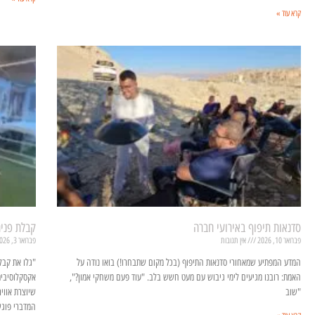
קרא עוד »
סדנאות תיפוף באירועי חברה
קבלת פני
פברואר 10, 2026
אין תגובות
פברואר 3, 2026
המדע המפתיע שמאחורי סדנאות התיפוף (בכל מקום שתבחרו!) בואו נודה על
"גלו את קבל
האמת: רובנו מגיעים לימי גיבוש עם מעט חשש בלב. "עוד פעם משחקי אמון?",
אקסקלוסיבית
"שוב
שיוצרת אווי
המדברי פוגש 