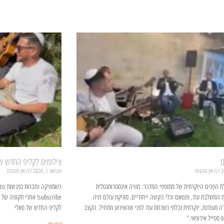
ם
צילומים לקליפ החדש ש
אין תגובות
פברואר 1, 2026
אין תגובות
ת הפנים היוקרתית של מתופפי המדבר: חוויה אינסטרומנטלית
כשמו
 המשלבת עוד, פנטאם וכלי הקשה ייחודיים. מוזיקת עולם חיה
subscribe! אחרי תקו
רה מעודנת, יוקרתית ובלתי נשכחת עוד לפני שהאירוע מתחיל. הקצב
לקליפ החדש של סאלי
סטייל אירופאי."