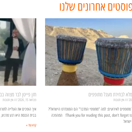
וסטים אחרונים שלנו
מלא לבחירת מעגל מתופפים
חזן פייטן לבר מצווה ב
אין תגובות
פברואר 15, 2026
אין תגובות
מתופפים לאירועים: למה "מתופפי המדבר" הם הסטנדרט הישראלי?
איך הופכים את העלייה לתורה
Thank you for reading this post, don't forget to subscribe! המהפכה
בבית הכנסת היא רגע מרגש, א
ישראל
קרא עוד »