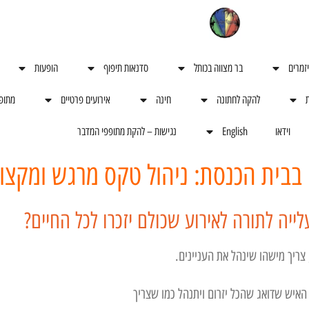
יזמרים
בר מצווה בכותל
סדנאות תיפוף
הופעות
ת
להקה לחתונה
חינה
אירועים פרטיים
מתופ
וידאו
English
נגישות – להקת מתופפי המדבר
ה בבית הכנסת: ניהול טקס מרגש ומקצוע
ייה לתורה לאירוע שכולם יזכרו לכל החיים?
צריך מישהו שינהל את העניינים.
האיש שדואג שהכל יזרום ויתנהל כמו שצריך