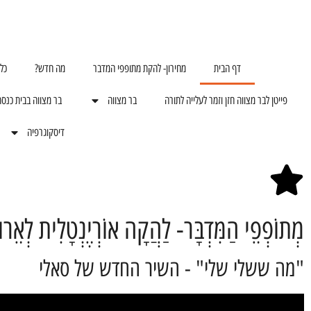
דף הבית
מחירון- להקת מתופפי המדבר
מה חדש?
כל
פייטן לבר מצווה חזן וזמר לעלייה לתורה
בר מצווה
בר מצווה בבית כנס
דיסקוגרפיה
מְתוֹפְפֵי הַמִּדְבָּר- לַהֲקָה אוֹרְיֶנְטָלִית לְאֵרו
"מה ששלי שלי" - השיר החדש של סאלי