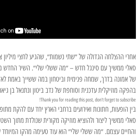
אחרי ההצלחה הגדולה של ״שתי נשמות״, שהגיע לחצי מיליון צפ
סאלי ממשיך עם סינגל חדש – ״מה ששלי שלי״. השיר החדש מב
של אמונה בדרך, שמחה פנימית וביטחון במה ששייך באמת לאד
בהפקה מוזיקלית עדכנית וסוחפת של נדב ביטון ונתנאל בן גיאת
Thank you for reading this post, don't forget to subscribe!
בין הופעות, חתונות ואירועים ברחבי הארץ יחד עם להקת מתופ
סאלי ממשיך ליצור ולהוציא מוזיקה מקורית שנולדת מתוך השט
והחיים עצמם. ״מה ששלי שלי״ הוא עוד טעימה מהקו המיוחד 