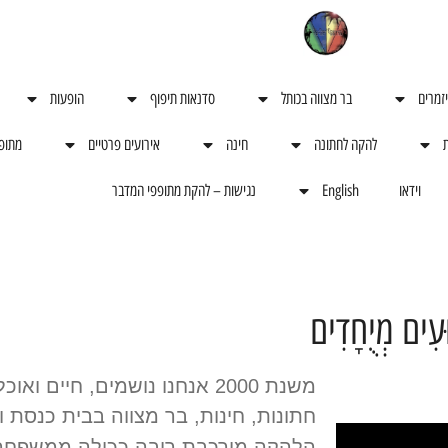
יזמרים
בר מצווה בכותל
סדנאות תיפוף
הופעות
ת
להקה לחתונה
חינה
אירועים פרטיים
מתופ
וידאו
English
נגישות – להקת מתופפי המדבר
ּעִים מְיֻחָדִים
משנת 2000 אנחנו נושמים, חיים ואוכלים אירועים.
חתונות, חינות, בר מצווה בבית כנסת 
הלהקה מורכבת רובה ככולה ממשפחה 