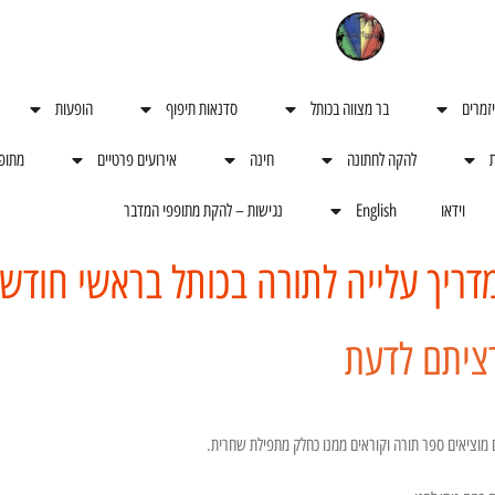
יזמרים
בר מצווה בכותל
סדנאות תיפוף
הופעות
ת
להקה לחתונה
חינה
אירועים פרטיים
מתופ
וידאו
English
נגישות – להקת מתופפי המדבר
דריך עלייה לתורה בכותל בראשי חודש
ציתם לדעת
 מוציאים ספר תורה וקוראים ממנו כחלק מתפילת שחרית.