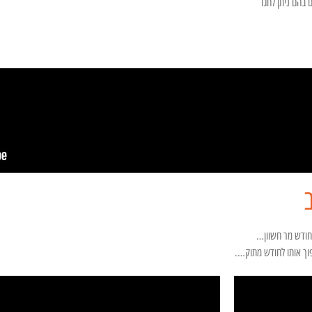
 בהם ניתן לחגו
חודש מר חשוון…
פוך אותו לחודש מתוק….