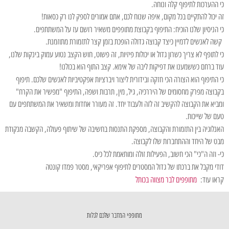
כי ההערכות לתיפוף קלה ונוחה.
זה יכול להתקיים בכל מקום, איפה שנוח לכם, אתם אמורים לספק לנו רק כסאות!
כי הניסיון שלנו הוכיח: התיפוף בקבוצת מתופפים משאיר רושם עז על המשתתפים.
קשה לאנשים לדמיין כיצד קבוצה גדולה הופכת בזמן קצר לתזמורת מתוזמנת.
כי לתופף לא צריך כשרון גדול או יכולות פיזיות, זה פשוט, חוש הקצב נטוע עמוק בינקות שלנו,
עוד ברחם כששמענו את דפיקות ליבה של אימא. קצב התוף הוא בכולנו!
כי התיפוף הוא הצורה הכי חזקה ובידורית ליצור ויברציות אפקטיביות לאנשים שלכם. תיפוף
בקבוצה מפרק מחסומים של היררכיה, גיל, מין, תרבות ושפה, התיפוף "מפשיר את הקרח"
ומביא את הקבוצה להקשיב זה לזה ולעבוד יחד. זה מעורר אחדות ומשאיר את המשתתפים עם
טעם של שייכות.
האנלוגיה בין התזמורת והקבוצה, מספקת התנסות בחשיבה של שיתוף פעולה, הקשבה מנקודת
מבט של היחד וההתחברות שלו לקבוצה.
כי- וזה ה"כי" הכי חשוב, הפעילות זולה ומותאמת לכל כיס.
דודי מקבל את ברכתו של גדול המסטרים לתיפוף אפריקאי, מסטר פמדו קונטה
קראו עוד:
מתופפים לבר מצווה בכותל
מתופפי המדבר שלכם לגלות