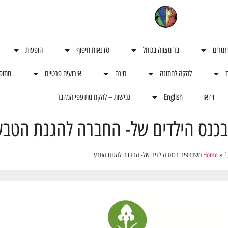
יזמרים
בר מצווה בכותל
סדנאות תיפוף
הופעות
ת
להקה לחתונה
חינה
אירועים פרטיים
מתופ
וידאו
English
נגישות – להקת מתופפי המדבר
 להגנת הטבע
»
Home