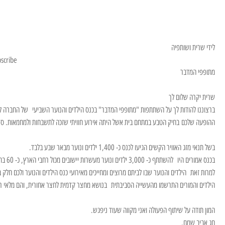
לידי שרית ושותפיה
scribe!
מתופפי המדבר
שרית יקרה שלום לך
ברצוננו להודות לך על השתתפות "מתופפי המדבר" בכנס הילדים והנוער השביעי של החברה 
ההופעה שלכם בחיק הטבע במתחם בית אשל היתה אירוע חוויתי שזכה לתשבחות ולמחמאות. סד
בשל תנאי מזג האוויר הקשים הגיעו לכנס כ- 1,400 ילדים ונוער מבאר שבע בלבד.
בכנס אמורים היו להשתתף כ- 3,000 ילדים ונוער מעשרות יישובים מכול רחבי הארץ, כ- 60 בתי ספר יסודיים, חטיבות ביניים ותיכוניים.
למרות זאת הילדים והנוער שבו לביתם מרוצים ומחייכים מאירועי כנס הילדים והנוער ולכם חלק 
הילדים והמורים התרשמו מהעשייה הסביבתית בנושא מחצר קדמית לחצר אחורית, והם מלאי רצו
המון תודה על שיתוף הפעולה ואני מקווה שעוד ניפגש.
חג אביב שמח.