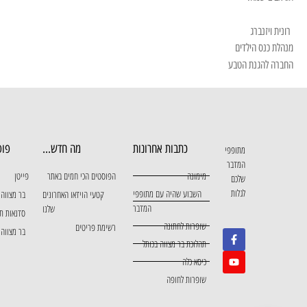
רונית ויזנברג
מנהלת כנס הילדים
החברה להגנת הטבע
כתבות אחרונות
מה חדש...
פופ
מתופפי
המדבר
מימונה
הפוסטים הכי חמים באתר
פייטן
שלכם
לגלות
השבוע שהיה עם מתופפי
קטעי הוידאו האחרונים
בר מצווה 
המדבר
שלנו
סדנאות ת
שופרות לחתונה
רשימת פריטים
בר מצווה 
תהלוכת בר מצווה בכותל
כיסא כלה
שופרות לחופה