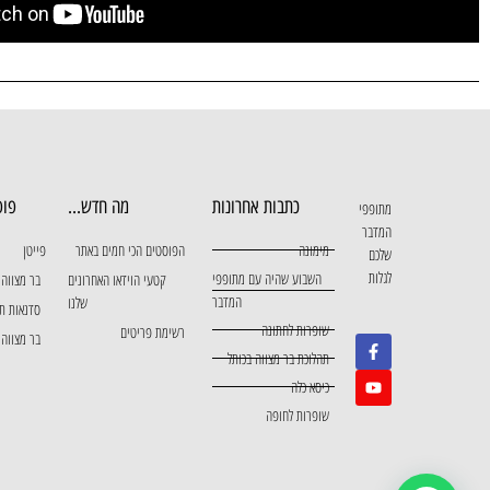
כתבות אחרונות
מה חדש...
פופ
מתופפי
המדבר
מימונה
הפוסטים הכי חמים באתר
פייטן
שלכם
לגלות
השבוע שהיה עם מתופפי
קטעי הוידאו האחרונים
בר מצווה 
המדבר
שלנו
סדנאות ת
שופרות לחתונה
רשימת פריטים
בר מצווה 
תהלוכת בר מצווה בכותל
כיסא כלה
שופרות לחופה