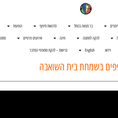
יזמרים
בר מצווה בכותל
סדנאות תיפוף
הופעות
ת
להקה לחתונה
חינה
אירועים פרטיים
מתופ
וידאו
English
נגישות – להקת מתופפי המדבר
פים בשמחת בית השואבה