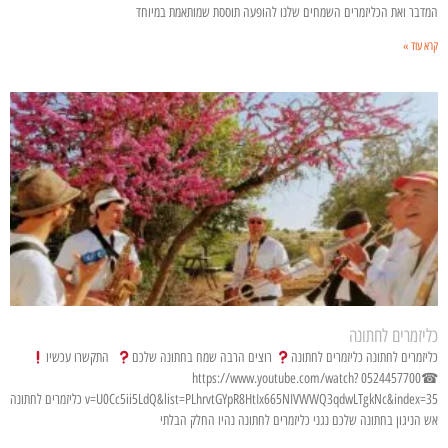
המדבר ואת הכליזמרים השמחים שלנו להופעה תוססת שמותאמת במיוחד
קרא עוד »
כליזמרים לחתונה
כליזמרים לחתונה כליזמרים לחתונה
רוצים הרבה שמח בחתונה שלכם
התקשרו עכשיו
☎0524457700 https://www.youtube.com/watch?
v=U0Cc5ii5LdQ&list=PLhrvtGYpR8HtIx665NIVWWQ3qdwLTgkNc&index=35 כליזמרים לחתונה
אש הניגון בחתונה שלכם נגני כליזמרים לחתונה נהיו החלק הבלתי