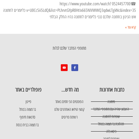
☎0524457700 https://www.youtube.com/watch?
v=U0Cc5ii5LdQ&list=PLhrvtGYpR8HtIx665NIVWWQ3qdwLTgkNc&index=35 כליזמרים לחתונה
אש הניגון בחתונה שלכם נגני כליזמרים לחתונה נהיו החלק הבלתי
קרא עוד »
מתופפי המדבר שלכם לגלות
כתבות אחרונות
מה חדש...
פופולריים באתר
מימונה
הפוסטים הכי חמים באתר
פייטן
השבוע שהיה עם מתופפי המדבר
קטעי הוידאו האחרונים שלנו
בר מצווה בכותל
שופרות לחתונה
רשימת פריטים
סדנאות תיפוף
תהלוכת בר מצווה בכותל
בר מצווה בבית כנסת
כיסא כלה
שופרות לחופה