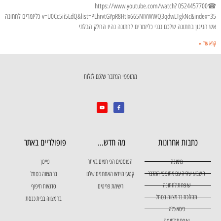
☎0524457700 https://www.youtube.com/watch?
v=U0Cc5ii5LdQ&list=PLhrvtGYpR8HtIx665NIVWWQ3qdwLTgkNc&index=35 כליזמרים לחתונה
אש הניגון בחתונה שלכם נגני כליזמרים לחתונה נהיו החלק הבלתי
קרא עוד »
מתופפי המדבר שלכם לגלות
כתבות אחרונות
מה חדש...
פופולריים באתר
מימונה
הפוסטים הכי חמים באתר
פייטן
השבוע שהיה עם מתופפי המדבר
קטעי הוידאו האחרונים שלנו
בר מצווה בכותל
שופרות לחתונה
רשימת פריטים
סדנאות תיפוף
תהלוכת בר מצווה בכותל
בר מצווה בבית כנסת
כיסא כלה
שופרות לחופה