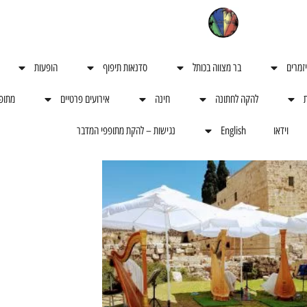
יזמרים
בר מצווה בכותל
סדנאות תיפוף
הופעות
ת
להקה לחתונה
חינה
אירועים פרטיים
מתופ
וידאו
English
נגישות – להקת מתופפי המדבר