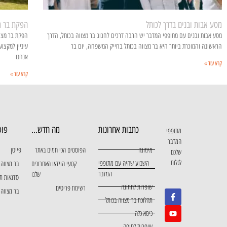
מסע אבות ובנים בדרך לכותל
הפקת בר מ
מסע אבות ובנים עם מתופפי המדבר יש הרבה דרכים לחגוג בר מצווה בכותל, הדרך
הפקת בר מצוו
הראשונה והמוכרת ביותר היא בר מצווה בכותל בחייק המשפחה, יום בר
עיניין למקצו
אנחנו
קרא עוד »
קרא עוד »
כתבות אחרונות
מה חדש...
פופ
מתופפי
המדבר
מימונה
הפוסטים הכי חמים באתר
פייטן
שלכם
לגלות
השבוע שהיה עם מתופפי
קטעי הוידאו האחרונים
בר מצווה 
המדבר
שלנו
סדנאות ת
שופרות לחתונה
רשימת פריטים
בר מצווה 
תהלוכת בר מצווה בכותל
כיסא כלה
שופרות לחופה