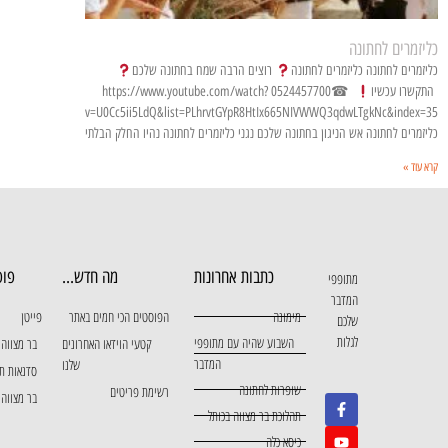
כליזמרים לחתונה
כליזמרים לחתונה כליזמרים לחתונה
רוצים הרבה שמח בחתונה שלכם
התקשרו עכשיו
☎0524457700 https://www.youtube.com/watch?
v=U0Cc5ii5LdQ&list=PLhrvtGYpR8HtIx665NIVWWQ3qdwLTgkNc&index=35
כליזמרים לחתונה אש הניגון בחתונה שלכם נגני כליזמרים לחתונה נהיו החלק הבלתי
קרא עוד »
כתבות אחרונות
מה חדש...
פופ
מתופפי
המדבר
מימונה
הפוסטים הכי חמים באתר
פייטן
שלכם
לגלות
השבוע שהיה עם מתופפי
קטעי הוידאו האחרונים
בר מצווה 
המדבר
שלנו
סדנאות ת
שופרות לחתונה
רשימת פריטים
בר מצווה 
תהלוכת בר מצווה בכותל
כיסא כלה