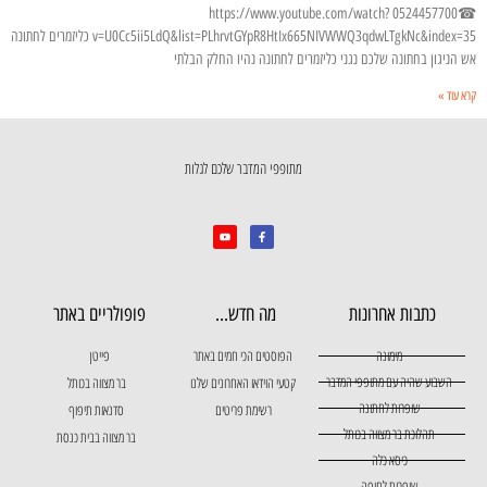
☎0524457700 https://www.youtube.com/watch?
v=U0Cc5ii5LdQ&list=PLhrvtGYpR8HtIx665NIVWWQ3qdwLTgkNc&index=35 כליזמרים לחתונה
אש הניגון בחתונה שלכם נגני כליזמרים לחתונה נהיו החלק הבלתי
קרא עוד »
מתופפי המדבר שלכם לגלות
כתבות אחרונות
מה חדש...
פופולריים באתר
מימונה
הפוסטים הכי חמים באתר
פייטן
השבוע שהיה עם מתופפי המדבר
קטעי הוידאו האחרונים שלנו
בר מצווה בכותל
שופרות לחתונה
רשימת פריטים
סדנאות תיפוף
תהלוכת בר מצווה בכותל
בר מצווה בבית כנסת
כיסא כלה
שופרות לחופה