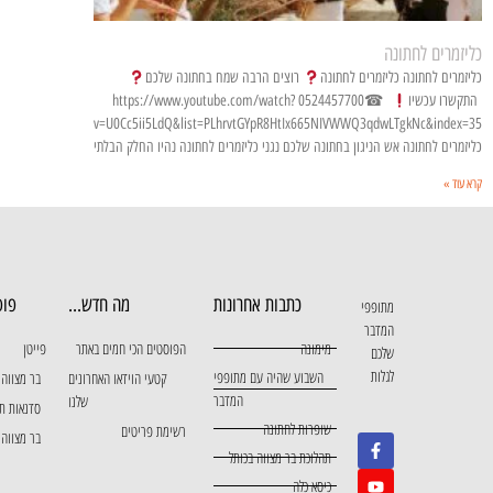
כליזמרים לחתונה
כליזמרים לחתונה כליזמרים לחתונה
רוצים הרבה שמח בחתונה שלכם
התקשרו עכשיו
☎0524457700 https://www.youtube.com/watch?
v=U0Cc5ii5LdQ&list=PLhrvtGYpR8HtIx665NIVWWQ3qdwLTgkNc&index=35
כליזמרים לחתונה אש הניגון בחתונה שלכם נגני כליזמרים לחתונה נהיו החלק הבלתי
קרא עוד »
כתבות אחרונות
מה חדש...
פופ
מתופפי
המדבר
מימונה
הפוסטים הכי חמים באתר
פייטן
שלכם
לגלות
השבוע שהיה עם מתופפי
קטעי הוידאו האחרונים
בר מצווה 
המדבר
שלנו
סדנאות ת
שופרות לחתונה
רשימת פריטים
בר מצווה 
תהלוכת בר מצווה בכותל
כיסא כלה