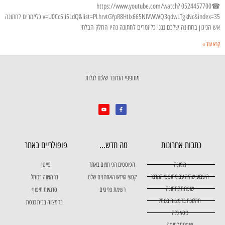
☎0524457700 https://www.youtube.com/watch?
v=U0Cc5ii5LdQ&list=PLhrvtGYpR8HtIx665NIVWWQ3qdwLTgkNc&index=35 כליזמרים לחתונה
אש הניגון בחתונה שלכם נגני כליזמרים לחתונה נהיו החלק הבלתי
קרא עוד »
מתופפי המדבר שלכם לגלות
כתבות אחרונות
מה חדש...
פופולריים באתר
מימונה
הפוסטים הכי חמים באתר
פייטן
השבוע שהיה עם מתופפי המדבר
קטעי הוידאו האחרונים שלנו
בר מצווה בכותל
שופרות לחתונה
רשימת פריטים
סדנאות תיפוף
תהלוכת בר מצווה בכותל
בר מצווה בבית כנסת
כיסא כלה
שופרות לחופה