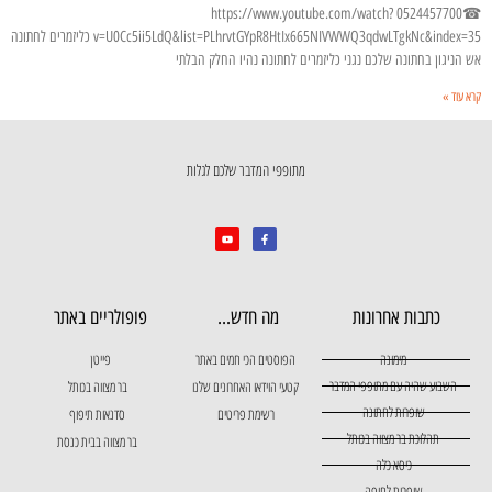
☎0524457700 https://www.youtube.com/watch?
v=U0Cc5ii5LdQ&list=PLhrvtGYpR8HtIx665NIVWWQ3qdwLTgkNc&index=35 כליזמרים לחתונה
אש הניגון בחתונה שלכם נגני כליזמרים לחתונה נהיו החלק הבלתי
קרא עוד »
מתופפי המדבר שלכם לגלות
כתבות אחרונות
מה חדש...
פופולריים באתר
מימונה
הפוסטים הכי חמים באתר
פייטן
השבוע שהיה עם מתופפי המדבר
קטעי הוידאו האחרונים שלנו
בר מצווה בכותל
שופרות לחתונה
רשימת פריטים
סדנאות תיפוף
תהלוכת בר מצווה בכותל
בר מצווה בבית כנסת
כיסא כלה
שופרות לחופה