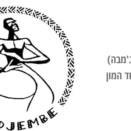
'מבה)
ד המון