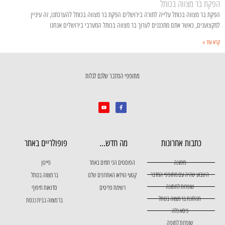
הפקת בר מצווה בכותל
הפקת בר מצווה בכותל עלייה לתורה בירושלים הפקת בר מצווה בכותל להערכתנו, זה עיניין
למקצוענים, כאשר אתם מתכננים לערוך בר מצווה בכותל המערבי בירושלים אנחנו
קרא עוד »
מתופפי המדבר שלכם לגלות
כתבות אחרונות
מה חדש...
פופולריים באתר
מימונה
הפוסטים הכי חמים באתר
פייטן
השבוע שהיה עם מתופפי המדבר
קטעי הוידאו האחרונים שלנו
בר מצווה בכותל
שופרות לחתונה
רשימת פריטים
סדנאות תיפוף
תהלוכת בר מצווה בכותל
בר מצווה בבית כנסת
כיסא כלה
שופרות לחופה