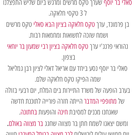
סאלי בר יוסף
שערך טקס מרשים ומרגש ביום שליש התפצלנו
ל 3 טקסי חלאקה.
בן פרמונד,
ערך
טקס חלאקה בציון הבא סאל
י
טקס מרשים
ושמח שזכה לתשואות ומחמאות רבות.
נהוראי פרנג'י ערך
טקס חלאקה בציון רבי שמעון בר יוחאי
בצפון.
סאלי בר יוסף נסע ביחד עם אריאל דאלי לציון רבן גמליאל
שמה הפיקו טקס חלאקה שלם.
בערב הופעה של משרד התיירות בים המלח, יום רבעי בזולה
של
מתופפי המדבר
הייתה חזרה פורייה לתוכנת חדשה
שאנחנו מכנים למסיבת
חינה
והופעות
בחתונה
.
.
ומשם יצאנו לשמח חתן בר מצווה שחגג
בר
מצווה
באולם
יום חמישי עולים לירושלים
ל
בר מצווה בכותל המערבי
חוויה