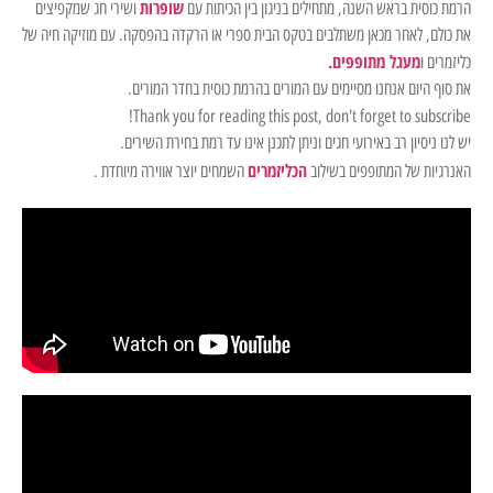
שופרות
הרמת כוסית בראש השנה, מתחילים בניגון בין הכיתות עם
ושירי חג שמקפיצים
את כולם, לאחר מכאן משתלבים בטקס הבית ספרי או הרקדה בהפסקה. עם מוזיקה חיה של
מעגל מתופפים.
כליזמרים ו
את סוף היום אנחנו מסיימים עם המורים בהרמת כוסית בחדר המורים.
Thank you for reading this post, don't forget to subscribe!
יש לנו ניסיון רב באירועי חגים וניתן לתכנן אינו עד רמת בחירת השירים.
הכליזמרים
האנרגיות של המתופפים בשילוב
השמחים יוצר אווירה מיוחדת .