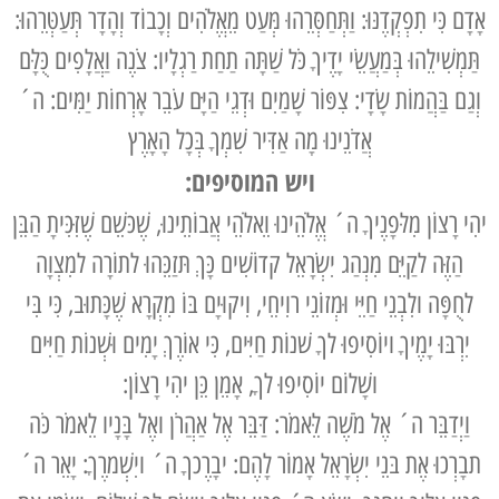
אָדָם כִּי תִפְקְדֶנּוּ: וַתְּחַסְּרֵהוּ מְּעַט מֵאֱלֹהִים וְכָבוֹד וְהָדָר תְּעַטְּרֵהוּ:
תַּמְשִׁילֵהוּ בְּמַעֲשֵׂי יָדֶיךָ כֹּל שַׁתָּה תַחַת רַגְלָיו: צֹנֶה וַאֲלָפִים כֻּלָּם
וְגַם בַּהֲמוֹת שָׂדָי: צִפּוֹר שָׁמַיִם וּדְגֵי הַיָּם עֹבֵר אָרְחוֹת יַמִּים: ה´
אֲדֹנֵינוּ מָה אַדִּיר שִׁמְךָ בְּכָל הָאָרֶץ
ויש המוסיפים:
יהִי רָצוֹן מִלּפָנֶיךָ ה´ אֱלֹהֵינוּ וֵאלֹהֵי אֲבוֹתֵינוּ, שֶׁכּשֵׁם שֶׁזִּכִּיתָ הַבֵּן
הַזֶּה לקַיֵּם מִנְהַג יִשְׂרָאֵל קדוֹשִׁים כָּךְ תּזַכֵּהוּ לתוֹרָה למִצְוָה
לחֻפָּה ולִבְנֵי חַיֵּי וּמְזוֹנֵי רוִיחֵי, וִיקוּיָם בּוֹ מִקְרָא שֶׁכָּתוּב, כִּי בִּי
יִרְבּוּ יָמֶיךָ ויוֹסִיפוּ לךָ שׁנוֹת חַיִּים, כִּי אוֹרֶךְ יָמִים וּשְׁנוֹת חַיִּים
ושָׁלוֹם יוֹסִיפוּ לךָ, אָמֵן כֵּן יהִי רָצוֹן:
וַיְדַבֵּר ה´ אֶל מֹשֶׁה לֵּאמֹר: דַּבֵּר אֶל אַהֲרֹן ואֶל בָּנָיו לֵאמֹר כֹּה
תבָרְכוּ אֶת בּנֵי יִשְׂרָאֵל אָמוֹר לָהֶם: יבָרֶכךָ ה´ ויִשְׁמרֶךָ: יָאֵר ה´