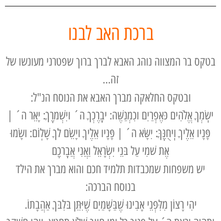
ברכת האב לבנו
בטקס בר המצווה נוהג האבא לברך ברוך שפטרני מעונשו של
זה…
ובטקס החלאקה מברך האבא את הנוסח הנ"ל:
ישִֽׂמְךָ אֱלֹהִים כּאֶפְרַיִם וכִמְנַשֶּׁה: יבָֽרֶכְךָ ה´ ויִשְׁמרֶֽךָ: יָאֵר ה´ |
פָּנָיו אֵלֶיךָ וִֽיחֻנֶּֽךָּ: יִשָּׂא ה´ | פָּנָיו אֵלֶיךָ ויָשֵׂם לךָ שָׁלֽוֹם: ושָׂמוּ
אֶת שׁמִי עַל בּנֵי יִשְׂרָאֵל וַאֲנִי אֲבָֽרכֵֽם
יש משפחות שמכבדות תלמיד חכם והוא מברך את הילד
בנוסח הברכה:
יהִי רָצוֹן מִלִּפְנֵי אָבִינוּ שֶׁבַּשָּׁמַיִם שֶׁיִּתֵּן בּלִבּךָ אַהֲבָתוֹ.