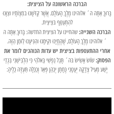
הברכה הראשונה על הציצית:
בָּרוּךְ אַתָּה ה´ אלוהינו מֶלֶךְ הָעוֹלָם. אֲשֶׁר קִדּשָׁנוּ במִצְוֹתָיו וצִוָּנוּ
להִתְעַטֵּף בּצִיצִית.
הברכה השנייה:
שהחיינו על הציצית החדשה: בָּרוּךְ אַתָּה ה
´ אלוהינו מֶלֶךְ הָעוֹלָם, שֶׁהֶחֱיָנוּ וקִיּמָנוּ והִגִּיעָנוּ לַזּמַן הַזֶּה.
אחרי ההתעטפות בציצית יש עדות הנוהגים לומר את
הפסוק:
שׂוֹשׂ אָשִׂישׂ בּה´ תָּגֵל נַפְשִׁי בֵּאלֹהַי כִּי הִלְבִּישַׁנִי בִּגְדֵי
יֶשַׁע מְעִיל צְדָקָה יְעָטָנִי כֶּחָתָן יְכַהֵן פְּאֵר וְכַכַּלָּה תַּעְדֶּה כֵלֶיהָ: