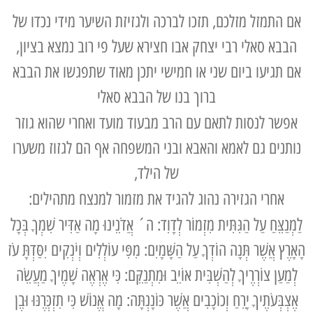
אם התמזל מזלכם, תזכו לברכה ולגזיזת השיער מידי נכדו של
הבבא סאלי רבי יצחק אבו חצירא שעל פי רוב נמצא בציון,
אם תגיעו ביום שני או חמישי יתכן מאוד שתפגשו את הבבא
ברוך בנו של הבבא סאלי
אפשר לנסות לתאם עם הרב מבעוד מועד ואחרי שהוא גוזר
נותנים גם לאמא והאבא ובני המשפחה אף הם לגזוז משערו
של הילד,
אחרי הגזירה נהוג להגיד את מזמור למנצח מתהילים:
לַמְנַצֵּחַ עַל הַגִּתִּית מִזְמוֹר לְדָוִד: ה´ אֲדֹנֵינוּ מָה אַדִּיר שִׁמְךָ בְּכָל
הָאָרֶץ אֲשֶׁר תְּנָה הוֹדְךָ עַל הַשָּׁמָיִם: מִפִּי עוֹלְלִים וְיֹנְקִים יִסַּדְתָּ עֹז
לְמַעַן צוֹרְרֶיךָ לְהַשְׁבִּית אוֹיֵב וּמִתְנַקֵּם: כִּי אֶרְאֶה שָׁמֶיךָ מַעֲשֵׂה
אֶצְבְּעֹתֶיךָ יָרֵחַ וְכוֹכָבִים אֲשֶׁר כּוֹנָנְתָּה: מָה אֱנוֹשׁ כִּי תִזְכְּרֶנּוּ וּבֶן