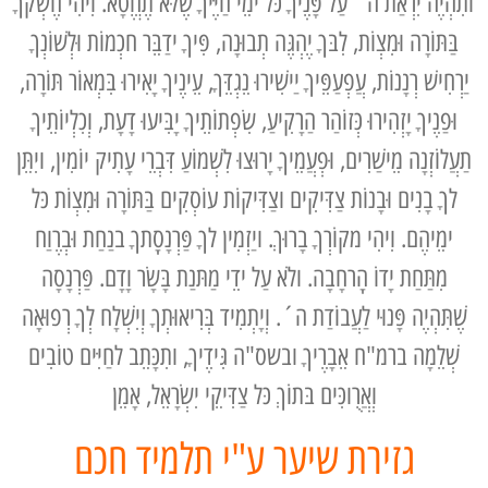
ותִהְיֶה יִרְאַת ה´ עַל פָּנֶיךָ כּל ימֵי חַיֶּיךָ שֶׁלֹּא תֶחֱטָא. וִיהִי חֶשְׁקךָ
בַּתּוֹרָה וּמִצְוֹת, לִבּךָ יֶהְגֶּה תְבוּנָה, פִּיךָ ידַבֵּר חכְמוֹת וּלְשׁוֹנְךָ
יַרְחִישׁ רְנָנוֹת, עֲפְעַפֵּיךָ יַישִׁירוּ נֵגְדֵּךָ, עֵינֶיךָ יָאִירוּ בִּמְאוֹר תּוֹרָה,
וּפַנֶיךָ יָזְהִירוּ כְּזוֹהַר הַרָקִיעַ, שִׂפְתוֹתֵיךָ יָבִּיעוּ דָעָת, וְכִלְיוֹתֵיךָ
תַעֲלוֹזְנָה מֵישַׁרִים, וּפְעֲמֵיךָ יָרוּצוּ לִשְׁמוֹעַ דִּבְרֵי עָתִיק יוֹמִין, ויִתֵּן
לךָ בָנִים וּבָנוֹת צַדִּיקִים וצַדִּיקוֹת עוֹסְקִים בַּתּוֹרָה וּמִצְוֹת כּל
ימֵיהֶם. וִיהִי מקוֹרְךָ בָרוּךְ. ויַזְמִין לךָ פַּרְנָסָֽתךָ בנַחַת וּבְרֶוַח
מִתַּחַת יָדוֹ הָֽרחָבָה. ולֹא עַל ידֵי מַתּנַת בָּשָׂר וָדָם. פַּרְנָסָה
שֶׁתִּהְיֶה פָּנוּי לַעֲבוֹדַת ה´. וְיָתְמִיד בְּרִיאוּתְךָ וְיִשְׁלָח לְךָ רְפוּאָה
שְׁלֵמָה ברמ"ח אֵבָרֶיךָ ובשס"ה גִּידֶיךָ, ותִכָּתֵב לחַיִּים טוֹבִים
וְאֲרֻוכִּים בּתוֹךְ כּל צַדִּיקֵי יִשְׂרָאֵל, אָמֵן
גזירת שיער ע"י תלמיד חכם