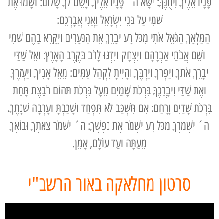
פָּנָיו אֵלֶיךָ וִיחֻנֶּךָּ: יִשָּׂא ה´ פָּנָיו אֵלֶיךָ ויָשֵׂם לךָ שָׁלוֹם: ושָׂמוּ אֶת
שׁמִי עַל בּנֵי יִשְׂרָאֵל וַאֲנִי אֲבָרְכֵם:
הַמַּלְאָךְ הַגֹּאֵל אֹתִי מִכּל רָע יבָרֵךְ אֵת הַנּעָרִים ויִקָּרֵא בָהֶם שׁמִי
ושֵׁם אֲבֹתַי אַבְרָהָם ויִצְחָק ויִדְגּוּ לָרֹב בּקֶרֶב הָאָרֶץ: ואֵל שַׁדַּי
יבָרֵךְ אֹתךָ ויַפְרךָ ויַרְבֶּךָ והָיִיתָ לִקְהַל עַמִּים: מֵאֵל אָבִיךָ ויַעְזרֶךָּ
ואֶת שַׁדַּי וִיבָרֲכֶךָּ בִּרְכֹת שָׁמַיִם מֵעָל בִּרְכֹת תּהוֹם רֹבֶצֶת תָּחַת
בִּרְכֹת שָׁדַיִם וָרָחַם: אִם תִּשְׁכַּב לֹא תִּפְחַד ושָׁכַבְתָּ ועָרְבָה שׁנָתֶךָ.
ה´ יִשְׁמרְךָ מִכּל רָע יִשְׁמֹר אֶת נַפְשֶׁךָ: ה´ יִשְׁמֹר צֵאתְךָ וּבוֹאֶךָ
מֵעַתָּה ועַד עוֹלָם, אָמֵן.
סרטון מחלאקה באור הרשב"י