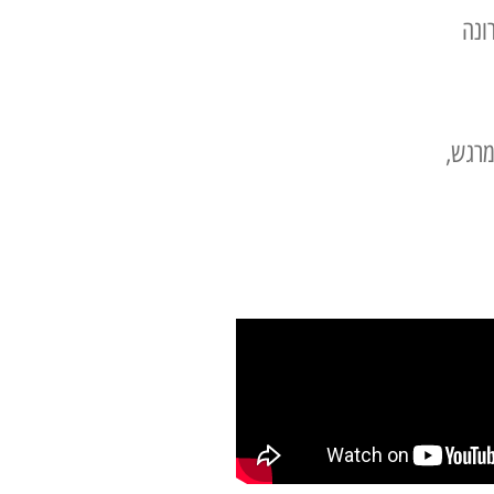
ונה
מרגש,