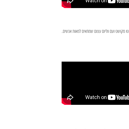
ו מקושט ועם ווליום עצום שמתאים למאות אנשים.