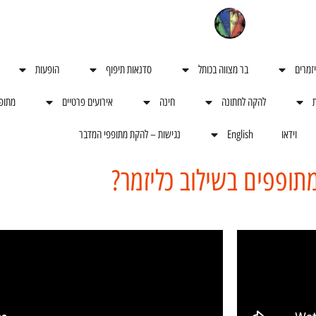
יזמרים
בר מצווה בכותל
סדנאות תיפוף
הופעות
ת
להקה לחתונה
חינה
אירועים פרטיים
מתופ
וידאו
English
נגישות – להקת מתופפי המדבר
תופפים בשילוב כליזמר?