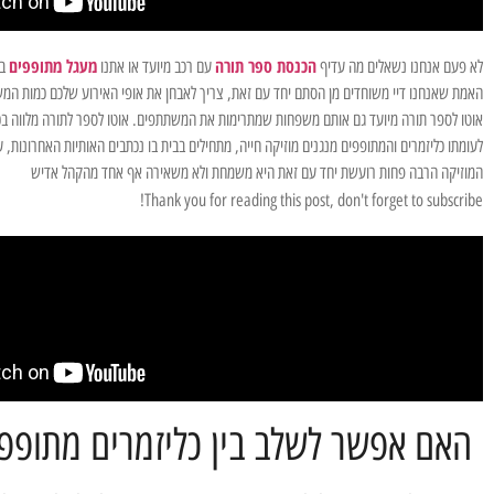
הכנסת ספר תורה
מעגל מתופפים
לא פעם אנחנו נשאלים מה עדיף
עם רכב מיועד או אתנו
בש
האמת שאנחנו דיי משוחדים מן הסתם יחד עם זאת, צריך לאבחן את אופי האירוע שלכם כמות ה
אוטו לספר תורה מיועד גם אותם משפחות שמתרימות את המשתתפים. אוטו לספר לתורה מלווה בכ
לעומתו כליזמרים והמתופפים מנגנים מוזיקה חייה, מתחילים בבית בו נכתבים האותיות האחרונות
המוזיקה הרבה פחות רועשת יחד עם זאת היא משמחת ולא משאירה אף אחד מהקהל אדיש
Thank you for reading this post, don't forget to subscribe!
האם אפשר לשלב בין כליזמרים מתופפי