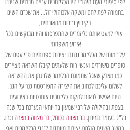
לפי סיפורי העם היהודי היו הכליזמרים עניים מרודים שניגנו
בתמורה לפת לחם ומשקה אלכוהולי זול… את שכרם השיגו
בקיבוץ נדבות מהאורחים,
אולי למעט אותם כליזמרים שהתפרסמו והיו מבוקשים בכל
אירוע משפחתי.
על דמותו של הכליזמר נכתבו יצירות ספרותיות פרי עטם של
סופרים משוררים ואנשי רוח שלעתים קיבלו השראה מציירים
כמו מארק שאגל שתמונת הכליזמר שלו נתן את ההשראה
לשלום עליכם לכתוב את היצירה המפורסמת כנר על הגג.
היום אפשר לראות להקות כליזמרים אותנטיות באירועים
בצפת ובהילולה של רבי שמעון בר יוחאי הנערכת בכל שנה
בל"ג בעומר במירון,
בר מצווה בכותל
,
בר מצווה במצדה
וכדו.
במשך השנים הולחנו יצירות מיוחדות לנגני הכליזמרים ואף