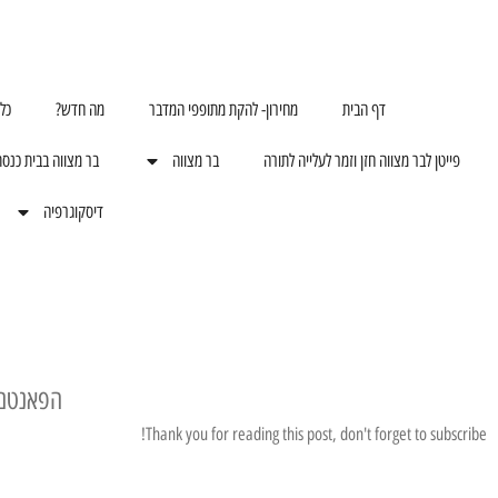
דף הבית
מחירון- להקת מתופפי המדבר
מה חדש?
כל
פייטן לבר מצווה חזן וזמר לעלייה לתורה
בר מצווה
בר מצווה בבית כנס
דיסקוגרפיה
הפאנטם 
Thank you for reading this post, don't forget to subscribe!