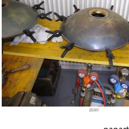
פאנטם