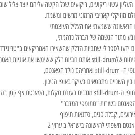
העליון עשוי ריקועים, ריקועים שכל הקשה עליהם יוצר צליל שונ
לם מוזיקלי קאריבי הרמוני מרשים ומשמח.
הראשונה ששמעתי את הצליל העוצמתי
בע מתוך הנשמה של הברזל נדהמתי,
ים ידעו לספר לי שחביות הדלק שהשאירו האמריקאים ב"טרינידד
נקישה ותיפוף על חביות השמן והדלק המתכתיות הובילה לפיתוח שלstill-drum אותם חביו
 ואחריהם נולד הפאנטם,
בין השניים מתבטאים בעיקר באופי הניגון.
ן בהרבה ופרקטי.
פאנטם בשורות "מתופפי המדבר"
ירועים, קבלת פנים, סדנאות תיפוף
נטם חשפתי לראשונה בישראל ב ערוץ 2