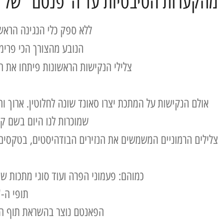
מהקערות הטיבטיות עד ה"פנטם" של panart
ללא ספק כלי הנגינה הראש
הנובע מהצורך הכי פרימי
צלילי הנקישות הראשונות פיתחו את ה
אולם הנקישות על המתכת יצרו סאונד שונה לחלוטין. ארוך וח
שמוכרות לנו היום בשם ק
צלילים הרמוניים המשמשים את הנזירים הבודהיסטים, בטקסים ד
כמוהם: פעמוני הפרה ועוד סוגי מתכות שו
תופי ה-"still-drum" השראה לפיתוח ה "פא
הפאנטם נוצר בהשראת תוף הכד ההודי "אודו" ותופ