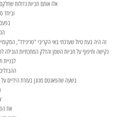
אלו אותם חביות גדולות שחלקם 
וביחד סו
בפעם 
הנו
זה היה בעת טיול שערכתי באי הקריבי "טרינידד", המקומי
לבניית תופי ה- still-drum
ההבדלים 
בשעה שהפאנטם מנוגן בעזרת הידיים על תופי ה-still-drum מנגנים בעזרת מקלות, הפאנטם אף קט
ה
א
את הפא