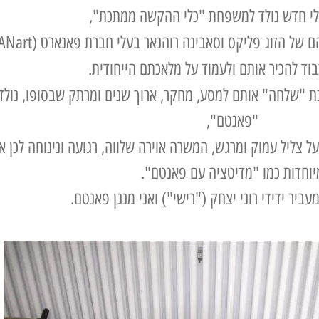
י חדש נולד למשפחת "כלי ההקשה ממתכת",
 של הזוג פליקס וסאבינה רוהנאר בעלי חברת פאנארט (PANart)
וד להכיר אותם ולעמוד על מלאכתם הייחודית.
 "שלחה" אותם למסע, מחקר, ארוך שנים ומרתק שבסופו, נולד
"פאנטם",
על צליל עמוק ומרגש, המשרה אוירה שלווה, רגועה ונינוחה לכן
יוחדות כמו "מדיטציה עם פאנטם".
ביר ידידי רוני יצחק ("רישי") ואני מנגן פאנטם.