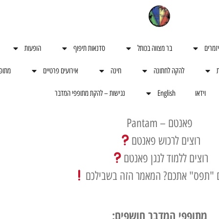
יזמרים
בר מצווה בכותל
סדנאות תיפוף
הופעות
ת
להקה לחתונה
חינה
אירועים פרטיים
מתופ
וידאו
English
נגישות – להקת מתופפי המדבר
פאנטם – Pantam
רוצים לרכוש פאנטם
רוצים ללמוד לנגן פאנטם
"תפס" אתכם? המאמר הזה בשבילכם
מתופפי המדבר חושפים: