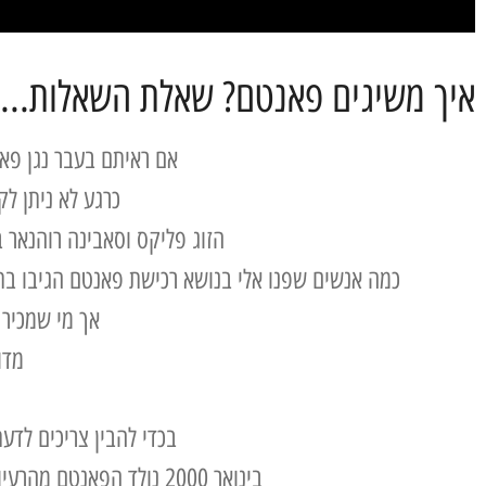
איך משיגים פאנטם? שאלת השאלות...
אם ראיתם בעבר נגן פא
כרגע לא ניתן לק
הזוג פליקס וסאבינה רוהנאר
כמה אנשים שפנו אלי בנושא רכישת פאנטם הגיבו בתר
אך מי שמכיר
מדו
בכדי להבין צריכים לד
בינואר 2000 נולד הפאנטם מהרעיון לחבר יחד את התכונות של תוף הכד ההודי והסטיל דראם הטרינידדי.