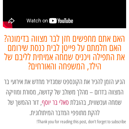
האם אתם מחפשים חזן לבר מצווה בדימונה?
האם חלמתם על פייטן לבית כנסת שירומם
את התפילה ויכניס שמחה אמיתית לליבם של
הילד, המשפחה והאורחים?
הגיע הזמן להכיר את הקונספט שמגדיר מחדש את אירועי בר
המצווה בדרום – מהלך משולב של קדושה, מסורת ומוזיקה
שמחה ועכשווית, בהובלת
סאלי בר יוסף
, דור ההמשך של
להקת מתופפי המדבר המיתולוגית.
Thank you for reading this post, don't forget to subscribe!