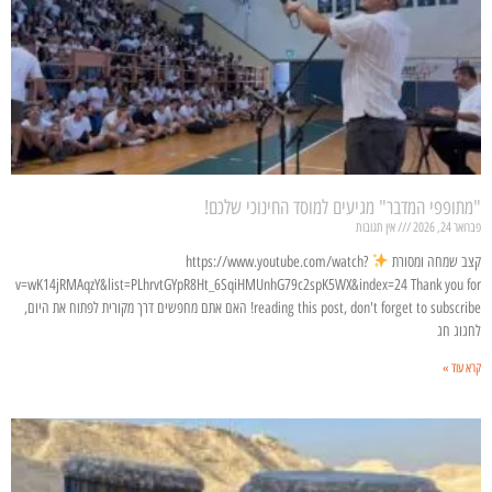
"מתופפי המדבר" מגיעים למוסד החינוכי שלכם!
פברואר 24, 2026
אין תגובות
קצב שמחה ומסורת
https://www.youtube.com/watch?
v=wK14jRMAqzY&list=PLhrvtGYpR8Ht_6SqiHMUnhG79c2spK5WX&index=24 Thank you for
reading this post, don't forget to subscribe! האם אתם מחפשים דרך מקורית לפתוח את היום,
לחגוג חג
קרא עוד »