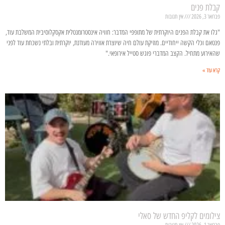
קבלת פנים
פברואר 3, 2026
אין תגובות
"גלו את קבלת הפנים היוקרתית של מתופפי המדבר: חוויה אינסטרומנטלית אקסקלוסיבית המשלבת עוד,
פנטאם וכלי הקשה ייחודיים. מוזיקת עולם חיה שיוצרת אווירה מעודנת, יוקרתית ובלתי נשכחת עוד לפני
שהאירוע מתחיל. הקצב המדברי פוגש סטייל אירופאי."
קרא עוד »
צילומים לקליפ החדש של סאלי
פברואר 1, 2026
אין תגובות